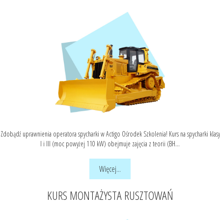
Zdobądź uprawnienia operatora spycharki w Actigo Ośrodek Szkolenia! Kurs na spycharki klasy
I i III (moc powyżej 110 kW) obejmuje zajęcia z teorii (BH...
Więcej...
KURS MONTAŻYSTA RUSZTOWAŃ