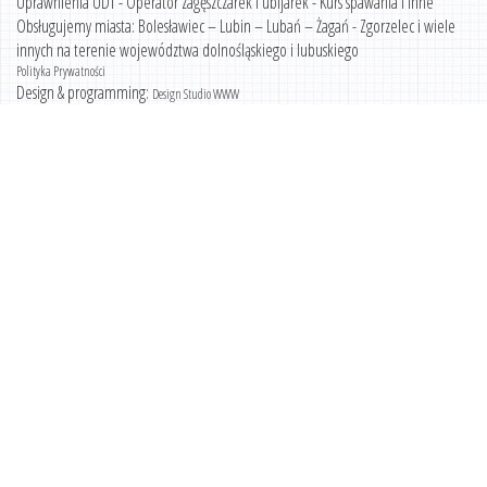
Uprawnienia UDT - Operator zagęszczarek i ubijarek - Kurs spawania i inne
Obsługujemy miasta: Bolesławiec – Lubin – Lubań – Żagań - Zgorzelec i wiele
innych na terenie województwa dolnośląskiego i lubuskiego
Polityka Prywatności
Design & programming:
Design Studio WWW